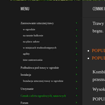
MENU
CENNIK 
Trawy 
Zastosowanie sztucznej trawy
w ogrodzie
brązu.
na tarasie balkonie
na placu zabaw
w miejscach trudnodostępnych
POPULA
agility
POPULA
inne zastosowania
Podbudowa pod trawę w ogrodzie
Kombin
Instalacja
przezn
Instalacja sztucznej trawy w ogrodzie
Wysoko
Utrzymanie
Cennik i oferta ogrodowych, tarasowych
POPUL
Forum