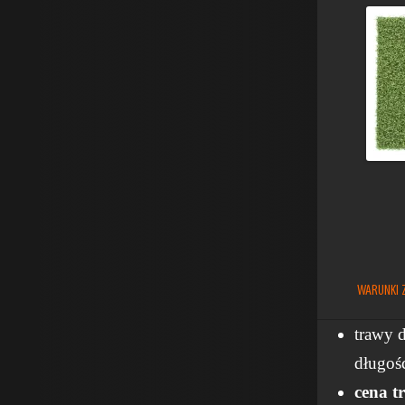
WARUNKI 
trawy 
długośc
cena t