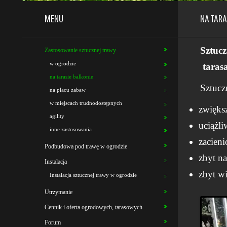
MENU
NA TARA
Sztucz
Zastosowanie sztucznej trawy
w ogrodzie
tarasa
na tarasie balkonie
Sztucz
na placu zabaw
w miejscach trudnodostępnych
zwięks
agility
uciążli
inne zastosowania
zacien
Podbudowa pod trawę w ogrodzie
zbyt n
Instalacja
zbyt wi
Instalacja sztucznej trawy w ogrodzie
Utrzymanie
Cennik i oferta ogrodowych, tarasowych
Forum